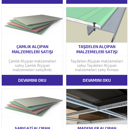
ÇAMLIK ALÇIPAN
TAŞDELEN ALÇIPAN
MALZEMELERI SATIŞI
MALZEMELERI SATIŞI
Çamlık Alçıpan malzemeleri
Taşdelen Alçıpan malzemeleri
satışı Çamlık Alçıpan
satışı Taşdelen Alçıpan
malzemeleri satış&nb;
malzemeleri satış firması
DEVAMINI OKU
DEVAMINI OKU
SARIGAZI ALÇIPAN
MADENLER ALÇIPAN