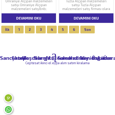
Ümraniye Alçıpan malzemeleri
Tuzla Alçıpan malzemeleri
satışı Ümraniye Alçıpan
satışı Tuzla Alçıpan
malzemeleri satış&nb;
malzemeleri satış firması olara
DEVAMINI OKU
DEVAMINI OKU
İlk
1
2
3
4
5
6
Son
Sancaktepe
Çamlık
Taşdelen
Sarıgazi
Madenler
Samandıra
Kadıköy
Yenidoğan
Üsküdar
Ümr
Ceptesat ikinci el eşya alım satım kiralama