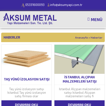
05331600093
info@aksumyapi.com.tr
MENÜ
HABERLER
Anasayfa
»
Haberler
İSTANBUL ALÇIPAN
TAŞ YÜNÜ IZOLASYON SATIŞI
MALZEMELERI SATIŞI
Taş yünü izolasyon satışı
İstanbul Alçıpan malzemeleri
İstanbul Taş yünü izolasyon
satışı İstanbul Alçıpan
satış firması olar
malzemeleri satış fi
DEVAMINI OKU
DEVAMINI OKU